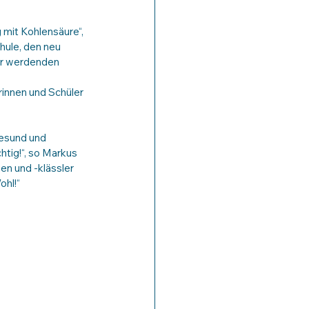
 mit Kohlensäure“, 
hule, den neu 
er werdenden 
innen und Schüler 
gesund und 
tig!“, so Markus 
n und -klässler 
ohl!“