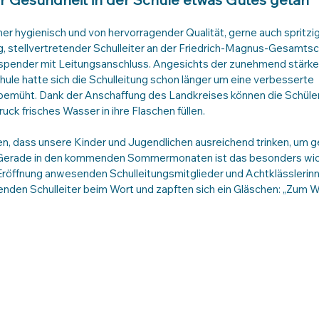
mer hygienisch und von hervorragender Qualität, gerne auch spritzig
, stellvertretender Schulleiter an der Friedrich-Magnus-Gesamtsc
erspender mit Leitungsanschluss. Angesichts der zunehmend stärk
hule hatte sich die Schulleitung schon länger um eine verbesserte 
emüht. Dank der Anschaffung des Landkreises können die Schüler
uck frisches Wasser in ihre Flaschen füllen. 
en, dass unsere Kinder und Jugendlichen ausreichend trinken, um 
. Gerade in den kommenden Sommermonaten ist das besonders wich
Eröffnung anwesenden Schulleitungsmitglieder und Achtklässlerinne
nden Schulleiter beim Wort und zapften sich ein Gläschen: „Zum W