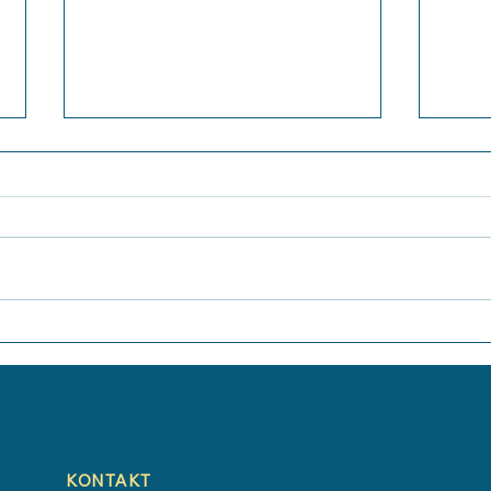
Laub
Der Jahrgang 8 erkundet
Laubach
KONTAKT