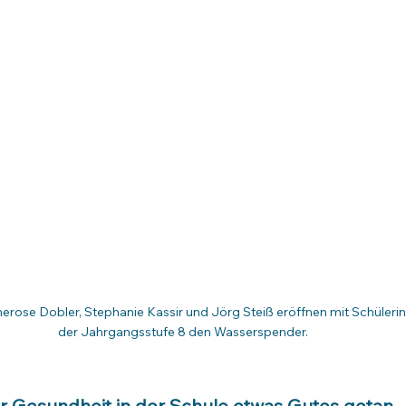
rose Dobler, Stephanie Kassir und Jörg Steiß eröffnen mit Schüleri
der Jahrgangsstufe 8 den Wasserspender. 
r Gesundheit in der Schule etwas Gutes getan