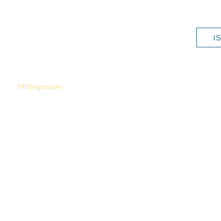
I
Mittagessen
Fächer & Angebote
Aktuelles
F
Mittagessen