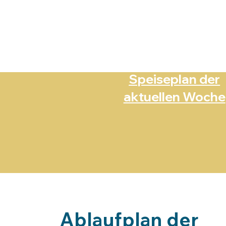
Speiseplan der
aktuellen Woche
Ablaufplan der