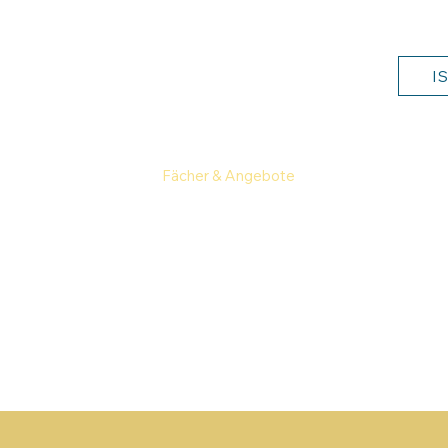
I
Mittagessen
Fächer & Angebote
Aktuelles
F
Geschichte