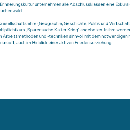
rinnerungskultur unternehmen alle Abschlussklassen eine Exkursio
Buchenwald.
Gesellschaftslehre (Geographie, Geschichte, Politik und Wirtschaft
hlpflichtkurs „Spurensuche Kalter Krieg“ angeboten. In ihm werden
n Arbeitsmethoden und -techniken sinnvoll mit dem notwendigen h
knüpft, auch im Hinblick einer aktiven Friedenserziehung.
KONTAKT