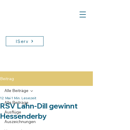
IServ
Beitrag
Alle Beiträge
12. Mai
1 Min. Lesezeit
Alle Beiträge
RSV Lahn-Dill gewinnt
Ausflüge
Hessenderby
Auszeichnungen