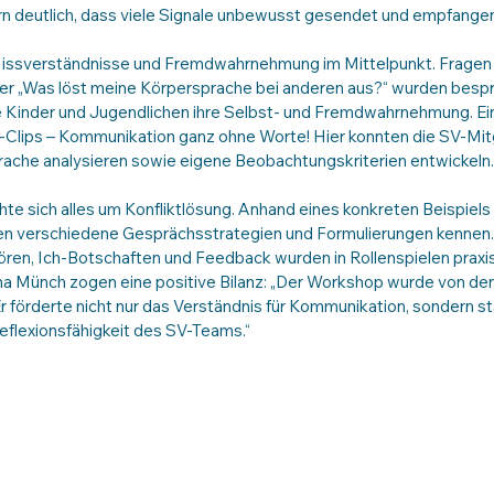
rn deutlich, dass viele Signale unbewusst gesendet und empfange
issverständnisse und Fremdwahrnehmung im Mittelpunkt. Fragen 
 „Was löst meine Körpersprache bei anderen aus?“ wurden bespro
e Kinder und Jugendlichen ihre Selbst- und Fremdwahrnehmung. Ein 
-Clips – Kommunikation ganz ohne Worte! Hier konnten die SV-Mitg
ache analysieren sowie eigene Beobachtungskriterien entwickeln.
ehte sich alles um Konfliktlösung. Anhand eines konkreten Beispiels
en verschiedene Gesprächsstrategien und Formulierungen kennen
ören, Ich-Botschaften und Feedback wurden in Rollenspielen praxis
ina Münch zogen eine positive Bilanz: „Der Workshop wurde von de
 förderte nicht nur das Verständnis für Kommunikation, sondern st
flexionsfähigkeit des SV-Teams.“