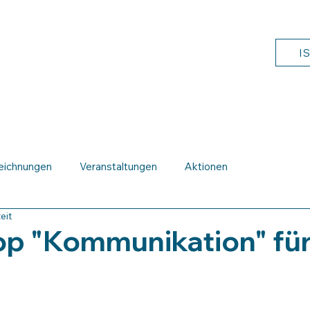
I
Mittagessen
Fächer & Angebote
Aktuelles
F
eichnungen
Veranstaltungen
Aktionen
eit
p "Kommunikation" fü