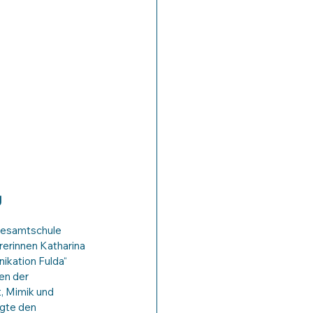
g
Gesamtschule 
erinnen Katharina 
ikation Fulda“ 
en der 
, Mimik und 
igte den 