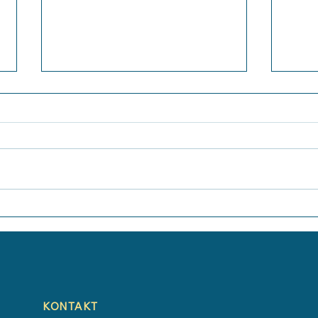
Sommerkonzert
Flöt
Grun
KONTAKT